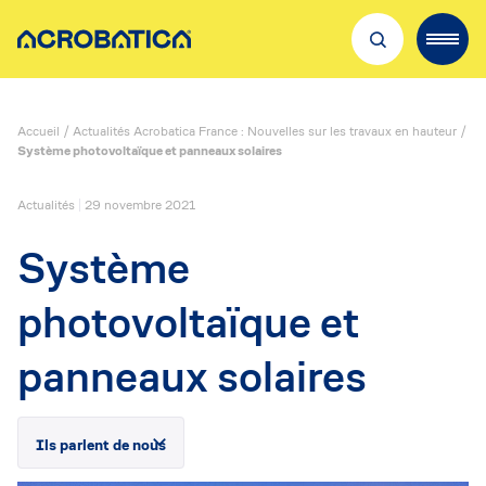
Découvrir Acrobatica
Accueil
/
Actualités Acrobatica France : Nouvelles sur les travaux en hauteur
/
Nos métiers
Système photovoltaïque et panneaux solaires
Recrutement
Actualités
29 novembre 2021
Où nous trouver
Système
Qualité & sécurité
photovoltaïque et
Actualités
panneaux solaires
Ils parlent de nous