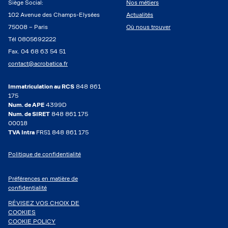
Siège Social:
Nos métiers
102 Avenue des Champs-Elysées
Actualités
75008 – Paris
Où nous trouver
Tél 0805692222
Fax. 04 68 63 54 51
contact@acrobatica.fr
Immatriculation au RCS
848 861
175
Num. de APE
4399D
Num. de SIRET
848 861 175
00018
TVA Intra
FR51 848 861 175
Politique de confidentialité
Préférences en matière de
confidentialité
RÉVISEZ VOS CHOIX DE
COOKIES
COOKIE POLICY