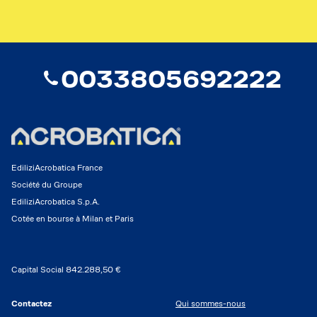
0033805692222
EdiliziAcrobatica France
Société du Groupe
EdiliziAcrobatica S.p.A.
Cotée en bourse à Milan et Paris
Capital Social 842.288,50 €
Contactez
Qui sommes-nous