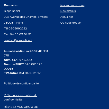
Contactez
Qui sommes-nous
Siège Social:
Nos métiers
102 Avenue des Champs-Elysées
Actualités
75008 – Paris
Où nous trouver
Tél 0805692222
Fax. 04 68 63 54 51
contact@acrobatica.fr
Immatriculation au RCS
848 861
175
Num. de APE
4399D
Num. de SIRET
848 861 175
00018
TVA Intra
FR51 848 861 175
Politique de confidentialité
Préférences en matière de
confidentialité
RÉVISEZ VOS CHOIX DE