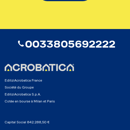
0033805692222
EdiliziAcrobatica France
Société du Groupe
EdiliziAcrobatica S.p.A.
Cotée en bourse à Milan et Paris
Capital Social 842.288,50 €