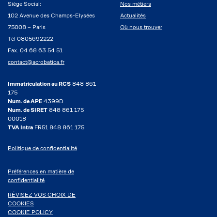
Siège Social:
Nos métiers
102 Avenue des Champs-Elysées
Actualités
75008 – Paris
Où nous trouver
Tél 0805692222
Fax. 04 68 63 54 51
contact@acrobatica.fr
Immatriculation au RCS
848 861
175
Num. de APE
4399D
Num. de SIRET
848 861 175
00018
TVA Intra
FR51 848 861 175
Politique de confidentialité
Préférences en matière de
confidentialité
RÉVISEZ VOS CHOIX DE
COOKIES
COOKIE POLICY