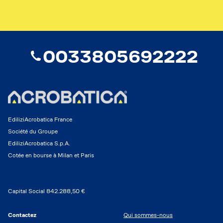
0033805692222
EdiliziAcrobatica France
Société du Groupe
EdiliziAcrobatica S.p.A.
Cotée en bourse à Milan et Paris
Capital Social 842.288,50 €
Contactez
Qui sommes-nous