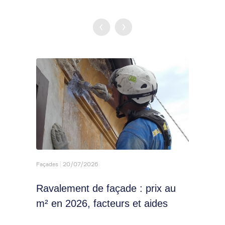
Façades
20/07/2026
Toiture
Ravalement de façade : prix au
Isol
m² en 2026, facteurs et aides
tech