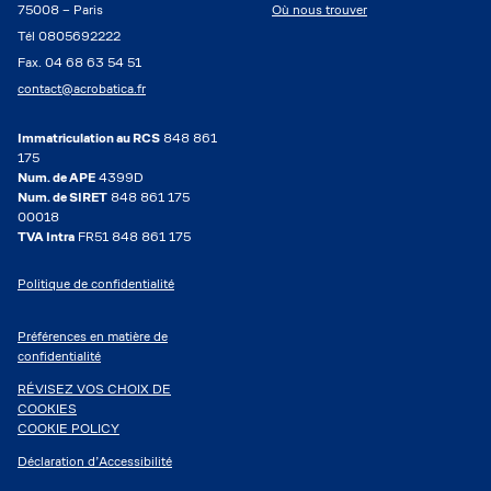
75008 – Paris
Où nous trouver
Tél 0805692222
Fax. 04 68 63 54 51
contact@acrobatica.fr
Immatriculation au RCS
848 861
175
Num. de APE
4399D
Num. de SIRET
848 861 175
00018
TVA Intra
FR51 848 861 175
Politique de confidentialité
Préférences en matière de
confidentialité
RÉVISEZ VOS CHOIX DE
COOKIES
COOKIE POLICY
Déclaration d’Accessibilité