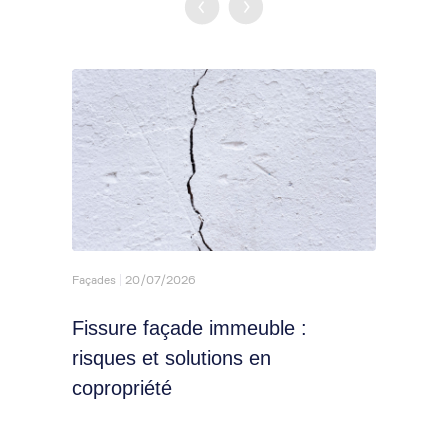
Façades
20/07/2026
Façade
Fissure façade immeuble :
Rava
risques et solutions en
m² e
copropriété