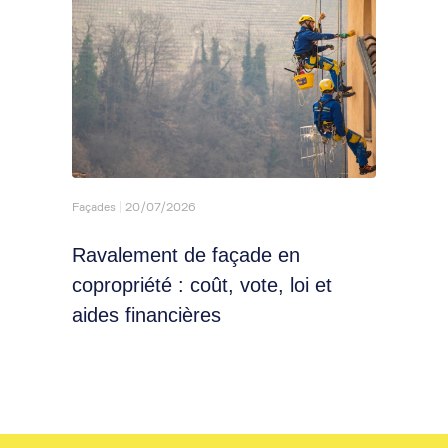
Façades
20/07/2026
Toiture
Ravalement de façade en
Comm
copropriété : coût, vote, loi et
s'ef
aides financières