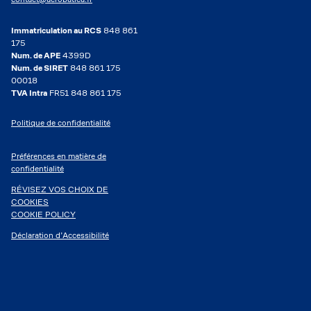
Immatriculation au RCS
848 861
175
Num. de APE
4399D
Num. de SIRET
848 861 175
00018
TVA Intra
FR51 848 861 175
Politique de confidentialité
Préférences en matière de
confidentialité
RÉVISEZ VOS CHOIX DE
COOKIES
COOKIE POLICY
Déclaration d’Accessibilité