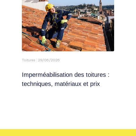
Toitures
29/06/2026
Renforc
Imperméabilisation des toitures :
Isol
techniques, matériaux et prix
l'ex