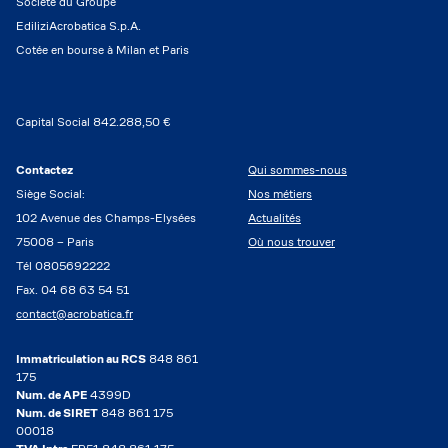
Société du Groupe
EdiliziAcrobatica S.p.A.
Cotée en bourse à Milan et Paris
Capital Social 842.288,50 €
Contactez
Qui sommes-nous
Siège Social:
Nos métiers
102 Avenue des Champs-Elysées
Actualités
75008 – Paris
Où nous trouver
Tél 0805692222
Fax. 04 68 63 54 51
contact@acrobatica.fr
Immatriculation au RCS
848 861
175
Num. de APE
4399D
Num. de SIRET
848 861 175
00018