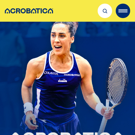
Découvrir Acrobatica
Nos métiers
Recrutement
Où nous trouver
Qualité & sécurité
Actualités