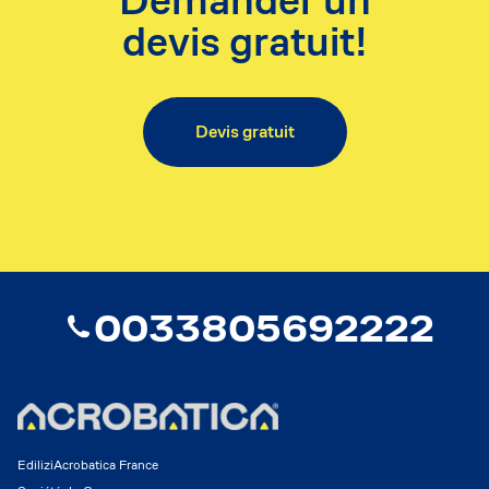
Demander un
devis gratuit!
Devis gratuit
0033805692222
EdiliziAcrobatica France