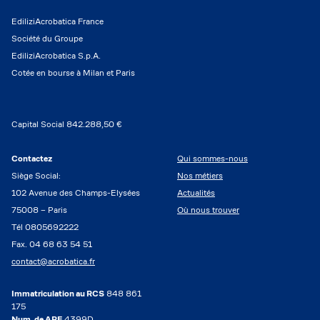
EdiliziAcrobatica France
Société du Groupe
EdiliziAcrobatica S.p.A.
Cotée en bourse à Milan et Paris
Capital Social 842.288,50 €
Contactez
Qui sommes-nous
Siège Social:
Nos métiers
102 Avenue des Champs-Elysées
Actualités
75008 – Paris
Où nous trouver
Tél 0805692222
Fax. 04 68 63 54 51
contact@acrobatica.fr
Immatriculation au RCS
848 861
175
Num. de APE
4399D