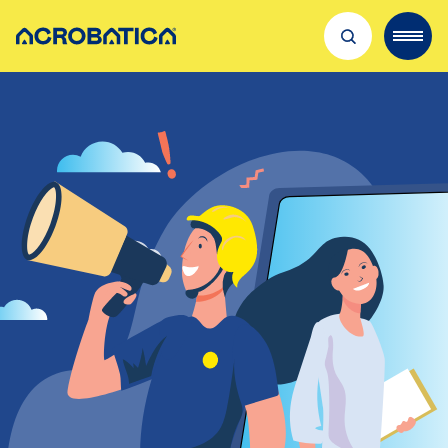
Découvrir Acrobatica
Nos métiers
Recrutement
Où nous trouver
Qualité & sécurité
Actualités