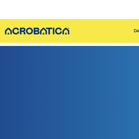
Dé
Découvrir Acrobatica
Policy
Qui sommes-nous
Actualités
Acrobatica pour le sport
Qualité & sécu
Nos métiers
Communiqués 
Recrutement
Offres d’emploi
Recrutement
Où nous trouver