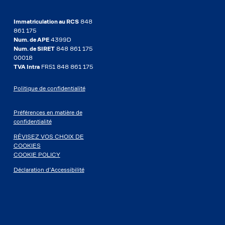
Immatriculation au RCS
848
861 175
Num. de APE
4399D
Num. de SIRET
848 861 175
00018
TVA Intra
FR51 848 861 175
Politique de confidentialité
Préférences en matière de
confidentialité
RÉVISEZ VOS CHOIX DE
COOKIES
COOKIE POLICY
Déclaration d’Accessibilité