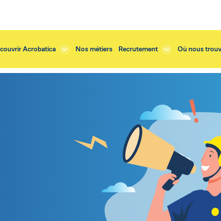
couvrir Acrobatica
Nos métiers
Recrutement
Où nous trouv
rité
de presse