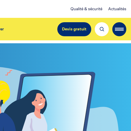
Qualité & sécurité
Actualités
er
Devis gratuit
EdiliziAcrobatica France
Société du Groupe
EdiliziAcrobatica S.p.A.
Cotée en bourse à Milan et Paris
Capital Social
550 509 Euros