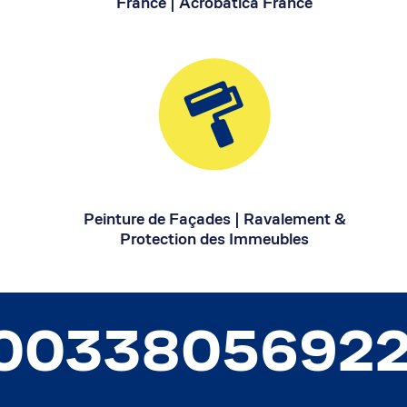
France | Acrobatica France
Peinture de Façades | Ravalement &
Protection des Immeubles
0033805692