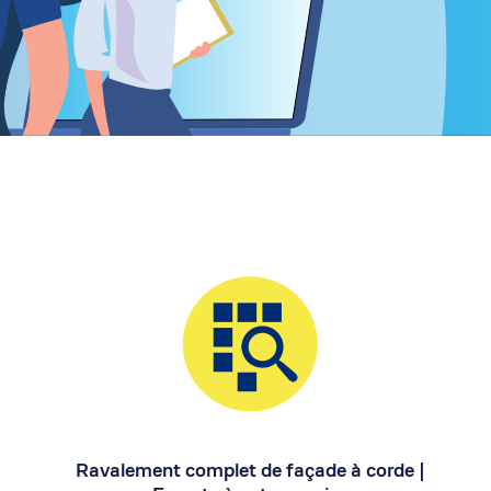
Siège Social:
102 Avenue des Champs-Elysées
75008 – Paris
Bureau Direction Générale:
2, Avenue Lucien VIDIE
66600 Rivesaltes
Tél 04 68 52 88 15 – Fax. 04 68 63
54 51
Ravalement complet de façade à corde |