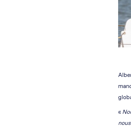
Albe
manch
globa
«
Nou
nous