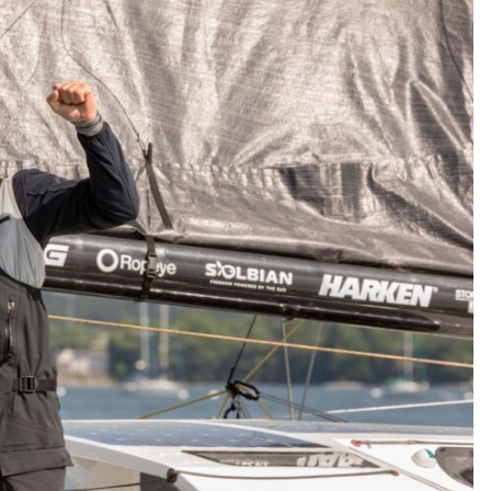
Siège Social:
102 Avenue des Champs-Elysées
75008 – Paris
Bureau Direction Générale:
2, Avenue Lucien VIDIE
66600 Rivesaltes
Tél 04 68 52 88 15 – Fax. 04 68 63
54 51