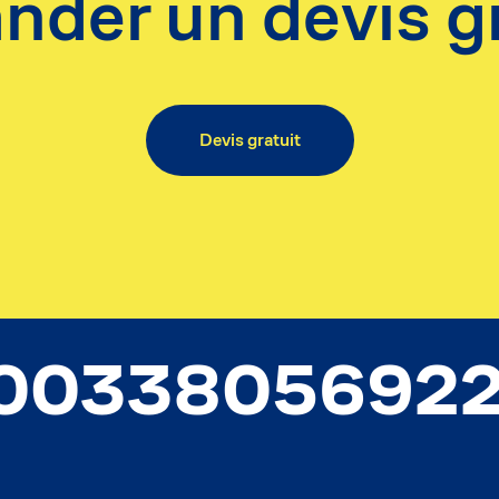
der un devis gr
Devis gratuit
0033805692