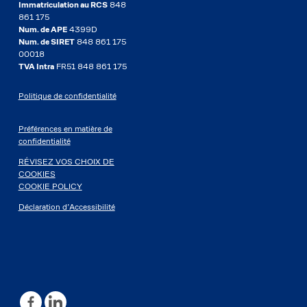
Immatriculation au RCS
848
861 175
Num. de APE
4399D
Num. de SIRET
848 861 175
00018
TVA Intra
FR51 848 861 175
Politique de confidentialité
Préférences en matière de
confidentialité
RÉVISEZ VOS CHOIX DE
COOKIES
COOKIE POLICY
Déclaration d’Accessibilité