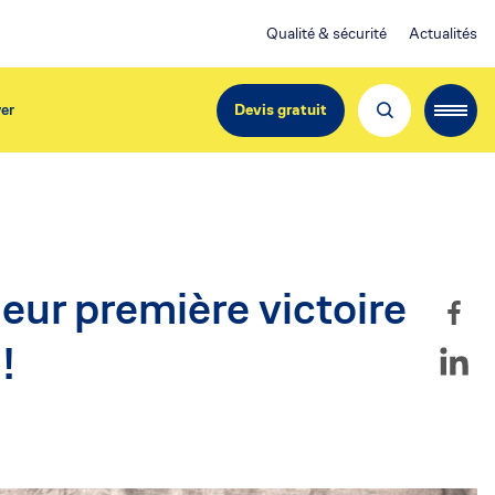
Qualité & sécurité
Actualités
er
Devis gratuit
EdiliziAcrobatica France
Société du Groupe
EdiliziAcrobatica S.p.A.
Cotée en bourse à Milan et Paris
!
Capital Social
550 509 Euros