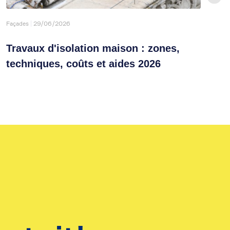
Façades
29/06/2026
travaux
Travaux d'isolation maison : zones,
Isol
techniques, coûts et aides 2026
mat