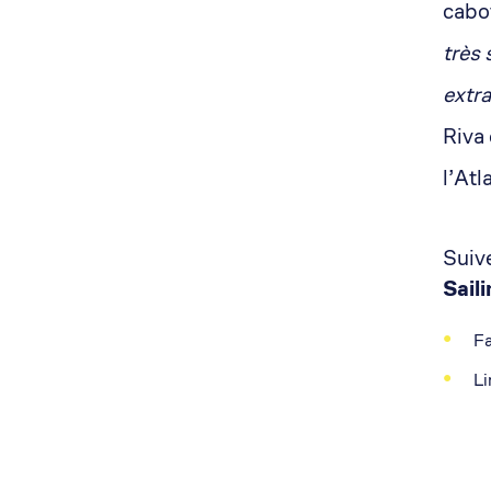
cabo
très 
extr
Riva 
l’Atl
Suiv
Sail
F
Li