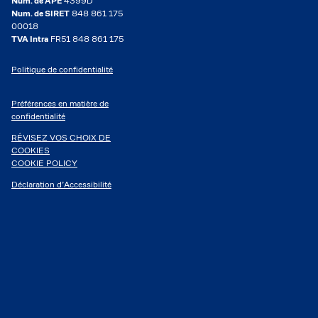
Num. de APE
4399D
Num. de SIRET
848 861 175
00018
TVA Intra
FR51 848 861 175
Politique de confidentialité
Préférences en matière de
confidentialité
RÉVISEZ VOS CHOIX DE
COOKIES
COOKIE POLICY
Déclaration d’Accessibilité