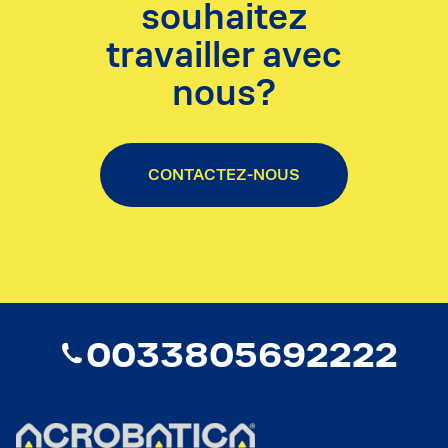
souhaitez
travailler avec
nous?
CONTACTEZ-NOUS
0033805692222