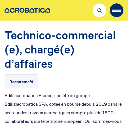
Accueil
/
offres d’emploi
/
Technico-commercial (e), chargé(e) d’affaires
Découvrir Acrobatica
Technico-commercial
Nos métiers
(e), chargé(e)
Recrutement
Où nous trouver
d’affaires
Qualité & sécurité
Recrutement
Actualités
Ediliziacrobatica France, société du groupe
Ediliziacrobatica SPA, cotée en bourse depuis 2019 dans le
secteur des travaux acrobatiques compte plus de 1600
collaborateurs sur le territoire Européen. Qui sommes-nous