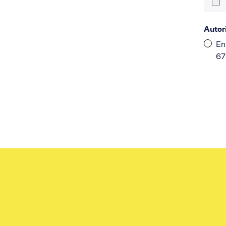
Autori
En 
67