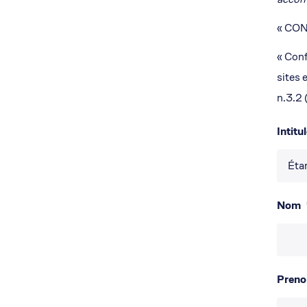
« CO
« Conf
sites 
n.3.2 
Intitu
Nom
Pren