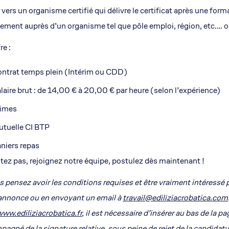
r vers un organisme certifié qui délivre le certificat après une fo
ement auprès d’un organisme tel que pôle emploi, région, etc.… ou
re :
ntrat temps plein (Intérim ou CDD)
laire brut : de 14,00 € à 20,00 € par heure (selon l’expérience)
rimes
tuelle CI BTP
niers repas
tez pas, rejoignez notre équipe, postulez dès maintenant !
s pensez avoir les conditions requises et être vraiment intéressé
annonce ou en envoyant un email à
travail@ediliziacrobatica.com
ww.ediliziacrobatica.fr
, il est nécessaire d’insérer au bas de la p
agné de la signature relative, sous peine de rejet de la candidat