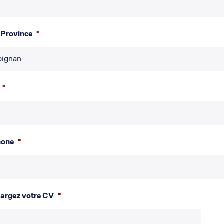
/ Province
*
*
hone
*
hargez votre CV
*