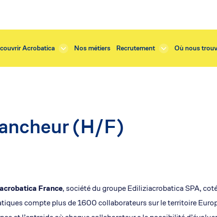
couvrir Acrobatica
Nos métiers
Recrutement
Où nous trouv
tancheur (H/F)
rité
de presse
iacrobatica France
, société du groupe Ediliziacrobatica SPA, co
tiques compte plus de 1600 collaborateurs sur le territoire Eur