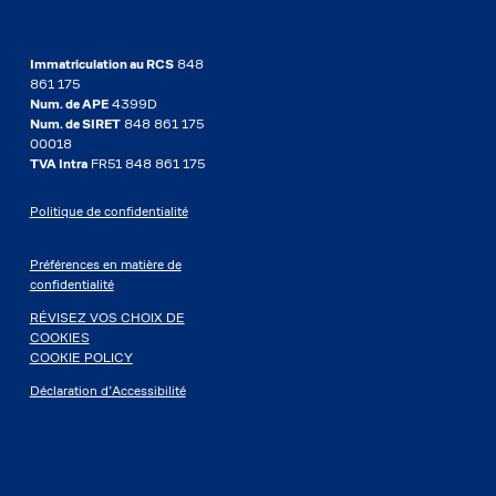
Immatriculation au RCS
848
861 175
Num. de APE
4399D
Num. de SIRET
848 861 175
00018
TVA Intra
FR51 848 861 175
Politique de confidentialité
Préférences en matière de
confidentialité
RÉVISEZ VOS CHOIX DE
COOKIES
COOKIE POLICY
Déclaration d’Accessibilité