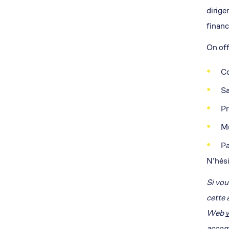
dirige
financ
On off
Co
Sa
P
Mu
Pa
N’hési
Si vou
cette 
Web
w
accomp