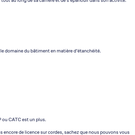
 tout au long de sa carrière et de s’épanouir dans son activité.
Siège Social:
102 Avenue des Champs-Elysées
75008 – Paris
Bureau Direction Générale:
2, Avenue Lucien VIDIE
66600 Rivesaltes
 le domaine du bâtiment en matière d’étanchéité.
Tél 04 68 52 88 15 – Fax. 04 68 63
54 51
P ou CATC est un plus.
pas encore de licence sur cordes, sachez que nous pouvons vous