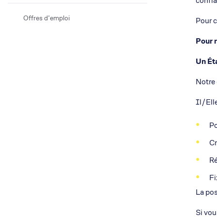
confia
Offres d’emploi
Pour c
Pour 
Un Ét
Notre 
Il/Ell
Po
Cr
Ré
Fi
La pos
Si vou