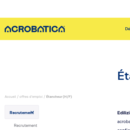
Dé
Découvrir Acrobatica
Policy
É
Qui sommes-nous
Actualités
Acrobatica pour le sport
Qualité & sécu
Nos métiers
Communiqués 
Accueil
/
offres d’emploi
/
Étancheur (H/F)
Recrutement
Offres d’emploi
Ediliz
Recrutement
Recrutement
acroba
Où nous trouver
Recrutement