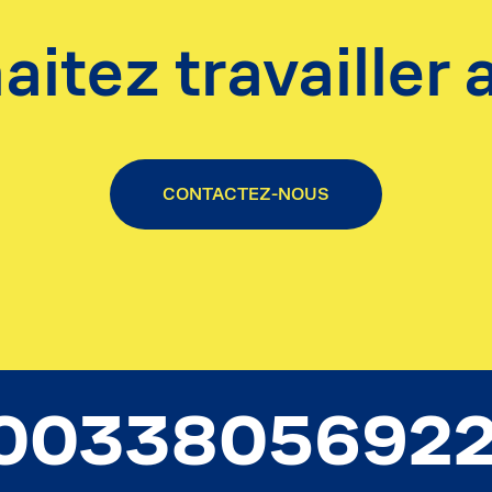
itez travailler
CONTACTEZ-NOUS
0033805692