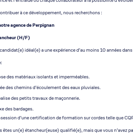
nce et l’entraide où chaque collaborateur a la possibilité d’évoluer
ontribuer à ce développement, nous recherchons :
notre agence de Perpignan
ancheur (H/F)
candidat(e) idéal(e) a une expérience d’au moins 10 années dans
e:
se des matériaux isolants et imperméables.
ée des chemins d’écoulement des eaux pluviales.
alise des petits travaux de maçonnerie.
xe des bardages.
session d’une certification de formation sur cordes telle que CQ
s êtes un(e) étancheur(euse) qualifié(e), mais que vous n’avez 