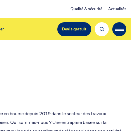
Qualité & sécurité
Actualités
er
Devis gratuit
EdiliziAcrobatica France
Société du Groupe
EdiliziAcrobatica S.p.A.
Cotée en bourse à Milan et Paris
Capital Social
550 509 Euros
tée en bourse depuis 2019 dans le secteur des travaux
opéen. Qui sommes-nous ? Une entreprise basée sur la