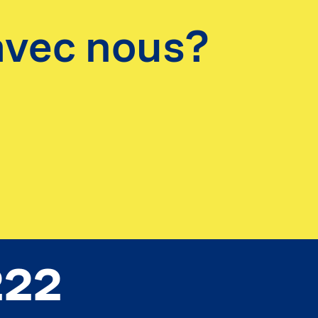
 avec nous?
222