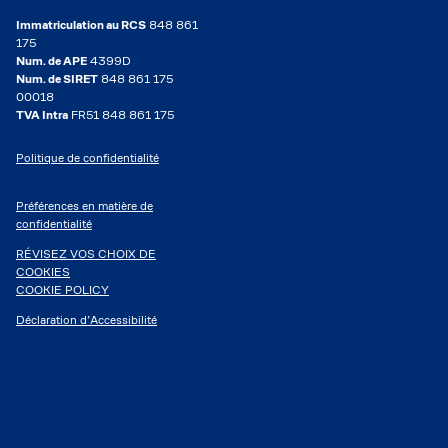
Immatriculation au RCS
848 861
175
Num. de APE
4399D
Num. de SIRET
848 861 175
00018
TVA Intra
FR51 848 861 175
Politique de confidentialité
Préférences en matière de
confidentialité
RÉVISEZ VOS CHOIX DE
COOKIES
COOKIE POLICY
Déclaration d’Accessibilité