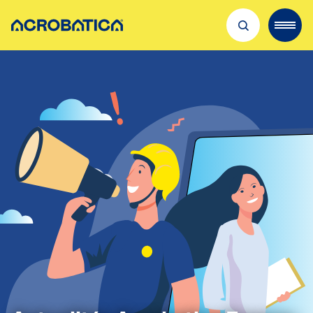
Découvrir Acrobatica
Nos métiers
Recrutement
Où nous trouver
Qualité & sécurité
Actualités