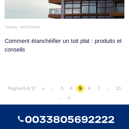
Toitures
18/03/2025
Comment étanchéifier un toit plat : produits et
conseils
Pagina 5 di 17
«
...
3
4
5
6
7
...
10
...
»
0033805692222