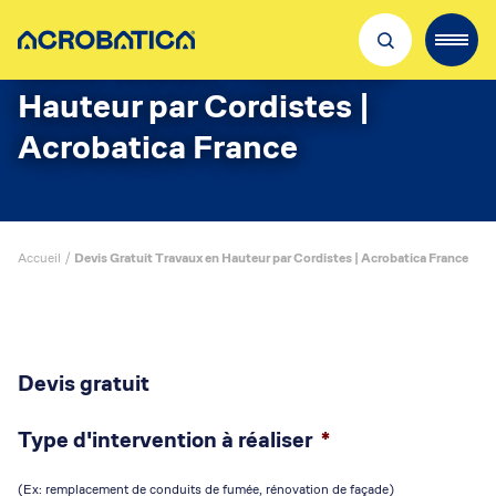
Devis Gratuit Travaux en
Hauteur par Cordistes |
Découvrir Acrobatica
Acrobatica France
Nos métiers
Recrutement
Où nous trouver
Accueil
/
Devis Gratuit Travaux en Hauteur par Cordistes | Acrobatica France
Qualité & sécurité
Actualités
Devis gratuit
Type d'intervention à réaliser
*
(Ex: remplacement de conduits de fumée, rénovation de façade)