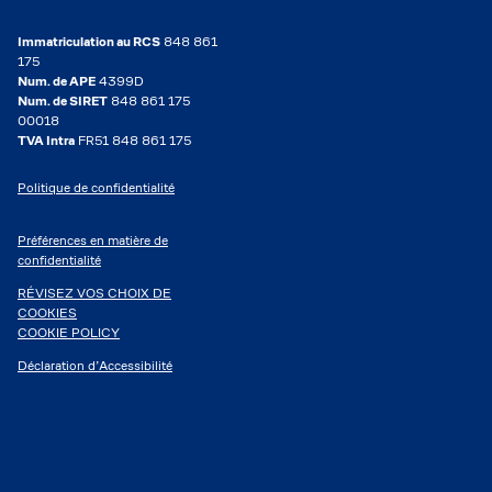
Immatriculation au RCS
848 861
175
Num. de APE
4399D
Num. de SIRET
848 861 175
00018
TVA Intra
FR51 848 861 175
Politique de confidentialité
Préférences en matière de
confidentialité
RÉVISEZ VOS CHOIX DE
COOKIES
COOKIE POLICY
Déclaration d’Accessibilité